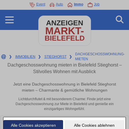
Event
Auto
Immo
Job
ANZEIGEN
MARKT-
BIELEFELD
DACHGESCHOSSWOHNUNG-
❯
IMMOBILIEN
❯
STIEGHORST
❯
MIETEN
Dachgeschosswohnung mieten in Bielefeld Stieghorst –
Stilvolles Wohnen mit Ausblick
Jetzt eine Dachgeschosswohnung in Bielefeld Stieghorst
mieten – Charmante & gemütliche Wohnungen
Lichtdurchflutet & mit besonderem Charme: Finde jetzt eine
Dachgeschosswohnung zur Miete in Bielefeld und genieße ein
einzigartiges Wohngefühl.
Leider konnten wir derzeit keine passenden Objekte finden. Schauen Sie
Alle Cookies akzeptieren
Alle Cookies ablehnen
bald wieder vorbei!