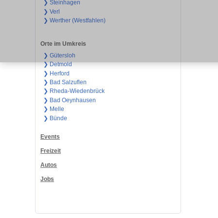
❯ Steinhagen
❯ Verl
❯ Werther (Westfahlen)
Orte im Umkreis
❯ Gütersloh
❯ Detmold
❯ Herford
❯ Bad Salzuflen
❯ Rheda-Wiedenbrück
❯ Bad Oeynhausen
❯ Melle
❯ Bünde
Events
Freizeit
Autos
Jobs