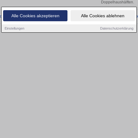
Doppelhaushälften.
Alle Cookies akzeptieren
Alle Cookies ablehnen
onnten wir derzeit keine passenden Objekte finden. Schauen Sie bald wieder vo
Einstellungen
Datenschutzerklärung