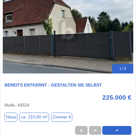
1 / 6
BEREITS ENTKERNT - GESTALTEN SIE SELBST
225.000 €
Melle, 49324
Haus
ca. 210,00 m²
Zimmer 6
★
➦
➜