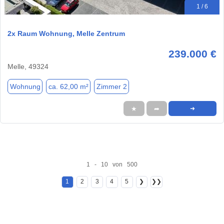
1 / 6
2x Raum Wohnung, Melle Zentrum
239.000 €
Melle, 49324
Wohnung
ca. 62,00 m²
Zimmer 2
★
➦
➜
1 - 10 von 500
1
2
3
4
5
❯
❯❯