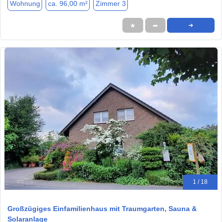
Wohnung
ca. 96,00 m²
Zimmer 3
★
➦
➜
1 / 18
Großzügiges Einfamilienhaus mit Traumgarten, Sauna &
Solaranlage