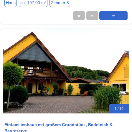
Haus
ca. 197,00 m²
Zimmer 5
★
➦
➜
1 / 19
Einfamilienhaus mit großem Grundstück, Badeteich &
Baureserve