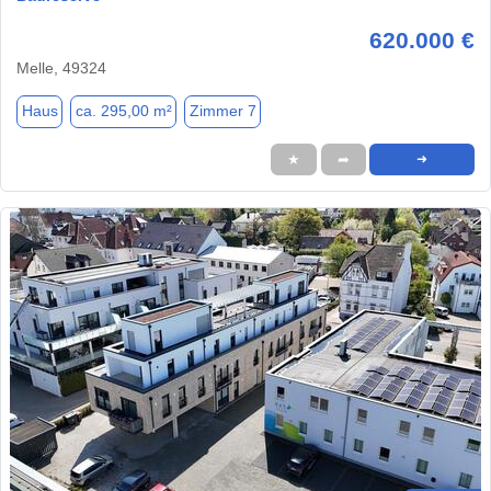
620.000 €
Melle, 49324
Haus
ca. 295,00 m²
Zimmer 7
★
➦
➜