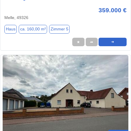
359.000 €
Melle, 49326
Haus
ca. 160,00 m²
Zimmer 5
★
➦
➜