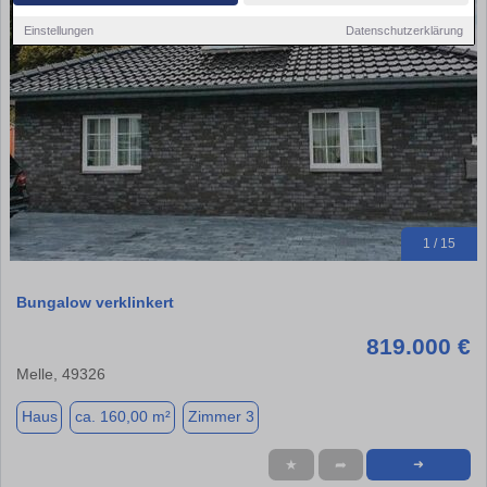
Einstellungen
Datenschutzerklärung
1 / 15
Bungalow verklinkert
819.000 €
Melle, 49326
Haus
ca. 160,00 m²
Zimmer 3
★
➦
➜