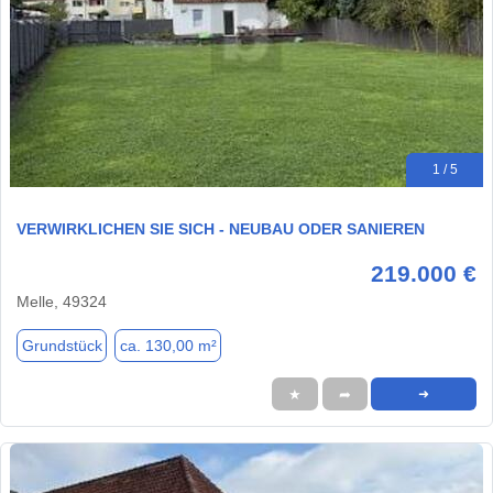
1 / 5
VERWIRKLICHEN SIE SICH - NEUBAU ODER SANIEREN
219.000 €
Melle, 49324
Grundstück
ca. 130,00 m²
★
➦
➜