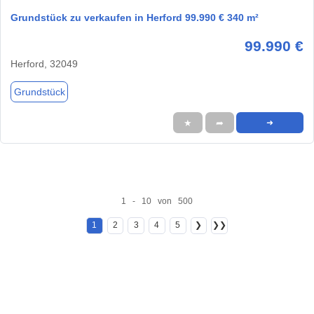
Grundstück zu verkaufen in Herford 99.990 € 340 m²
99.990 €
Herford, 32049
Grundstück
★
➦
➜
1 - 10 von 500
1
2
3
4
5
❯
❯❯