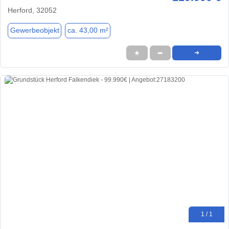
Herford, 32052
Gewerbeobjekt
ca. 43,00 m²
★
➦
➜
1 / 1