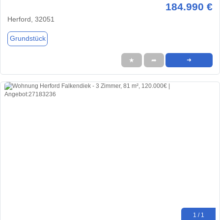
184.990 €
Herford, 32051
Grundstück
★
➦
➜
1 / 1