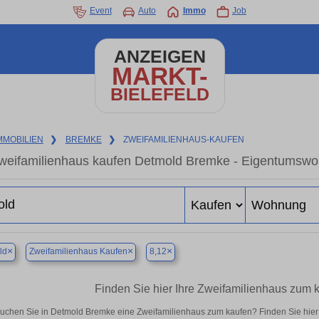
Event
Auto
Immo
Job
ANZEIGEN
MARKT-
BIELEFELD
MMOBILIEN
❯
BREMKE
❯
ZWEIFAMILIENHAUS-KAUFEN
weifamilienhaus kaufen Detmold Bremke - Eigentumswoh
×
×
×
ld
Zweifamilienhaus Kaufen
8,12
Finden Sie hier Ihre Zweifamilienhaus zum
uchen Sie in Detmold Bremke eine Zweifamilienhaus zum kaufen? Finden Sie hie