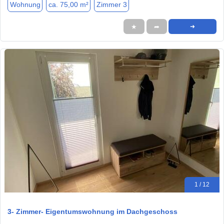
Wohnung
ca. 75,00 m²
Zimmer 3
★
➦
➜
1 / 12
3- Zimmer- Eigentumswohnung im Dachgeschoss