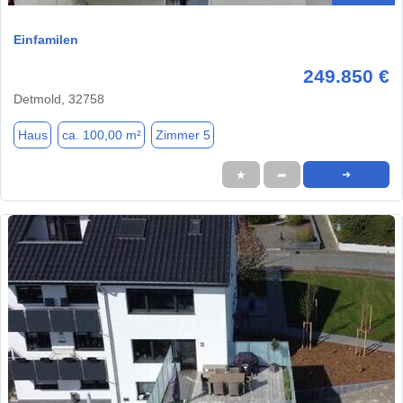
Einfamilen
249.850 €
Detmold, 32758
Haus
ca. 100,00 m²
Zimmer 5
★
➦
➜