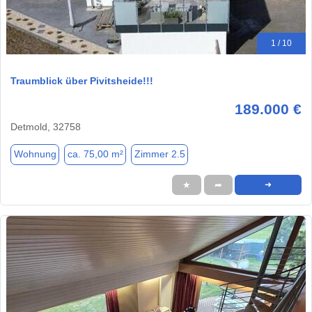
1 / 10
Traumblick über Pivitsheide!!!
189.000 €
Detmold, 32758
Wohnung
ca. 75,00 m²
Zimmer 2.5
★
➦
➜