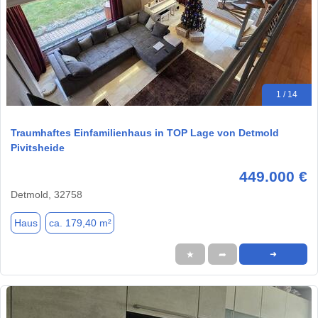
1 / 14
Traumhaftes Einfamilienhaus in TOP Lage von Detmold
Pivitsheide
449.000 €
Detmold, 32758
Haus
ca. 179,40 m²
★
➦
➜