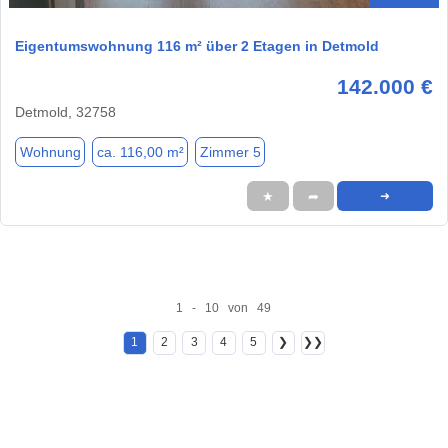
Eigentumswohnung 116 m² über 2 Etagen in Detmold
142.000 €
Detmold, 32758
Wohnung
ca. 116,00 m²
Zimmer 5
★
➦
➜
1 - 10 von 49
1
2
3
4
5
❯
❯❯