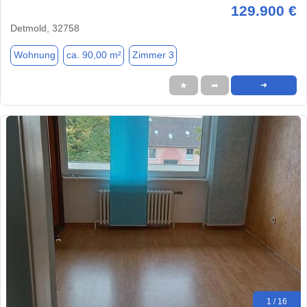
129.900 €
Detmold, 32758
Wohnung
ca. 90,00 m²
Zimmer 3
★
➦
➜
1 / 16