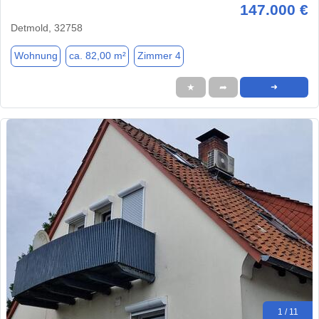
147.000 €
Detmold, 32758
Wohnung
ca. 82,00 m²
Zimmer 4
★
➦
➜
1 / 11