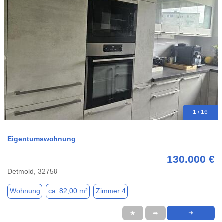
1 / 16
Eigentumswohnung
130.000 €
Detmold, 32758
Wohnung
ca. 82,00 m²
Zimmer 4
★
➦
➜