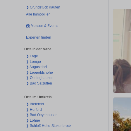
❯ Grundstück Kaufen
Alle Immobilien
Messen & Events
Experten finden
Orte in der Nähe
❯ Lage
❯ Lemgo
❯ Augustdorf
❯ Leopoldshöhe
❯ Oerlinghausen
❯ Bad Salzuflen
Orte im Umkreis
❯ Bielefeld
❯ Herford
❯ Bad Oeynhausen
❯ Löhne
❯ Schloß Holte-Stukenbrock