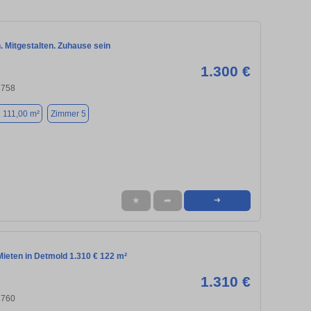
Mitgestalten. Zuhause sein
1.300 €
2758
. 111,00 m²
Zimmer 5
★
➦
➜
ieten in Detmold 1.310 € 122 m²
1.310 €
2760