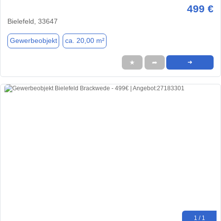
499 €
Bielefeld, 33647
Gewerbeobjekt
ca. 20,00 m²
★
➦
➜
1 / 1