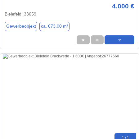
4.000 €
Bielefeld, 33659
Gewerbeobjekt
ca. 673,00 m²
★
➦
➜
1 / 1