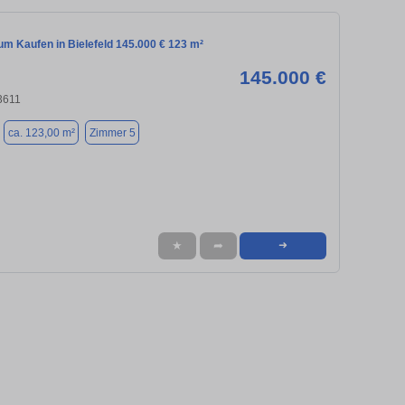
m Kaufen in Bielefeld 145.000 € 123 m²
145.000 €
33611
ca. 123,00 m²
Zimmer 5
★
➦
➜