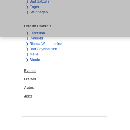
❯ Bad Salzuflen
❯ Enger
❯ Steinhagen
Orte im Umkreis
❯ Gütersloh
❯ Detmold
❯ Rheda-Wiedenbrück
❯ Bad Oeynhausen
❯ Melle
❯ Bünde
Events
Freizeit
Autos
Jobs