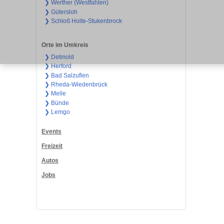
❯ Werther (Westfahlen)
❯ Gütersloh
❯ Schloß Holte-Stukenbrock
Orte im Umkreis
❯ Detmold
❯ Herford
❯ Bad Salzuflen
❯ Rheda-Wiedenbrück
❯ Melle
❯ Bünde
❯ Lemgo
Events
Freizeit
Autos
Jobs