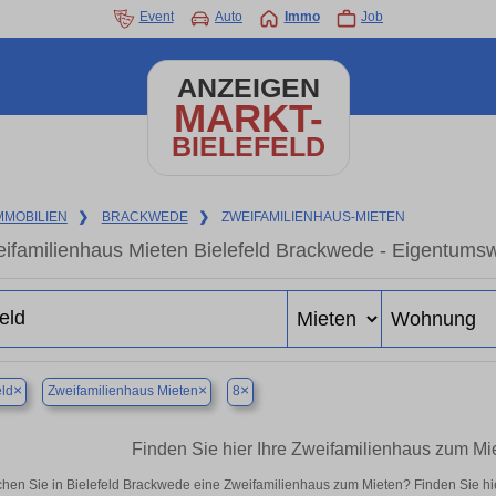
Event
Auto
Immo
Job
ANZEIGEN
MARKT-
BIELEFELD
MMOBILIEN
❯
BRACKWEDE
❯
ZWEIFAMILIENHAUS-MIETEN
ifamilienhaus Mieten Bielefeld Brackwede - Eigentumsw
×
×
×
eld
Zweifamilienhaus Mieten
8
Finden Sie hier Ihre Zweifamilienhaus zum Mi
hen Sie in Bielefeld Brackwede eine Zweifamilienhaus zum Mieten? Finden Sie h