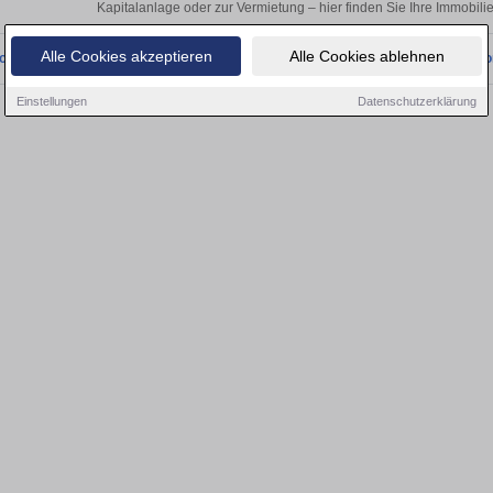
Kapitalanlage oder zur Vermietung – hier finden Sie Ihre Immobili
Alle Cookies akzeptieren
Alle Cookies ablehnen
onnten wir derzeit keine passenden Objekte finden. Schauen Sie bald wieder vo
Einstellungen
Datenschutzerklärung