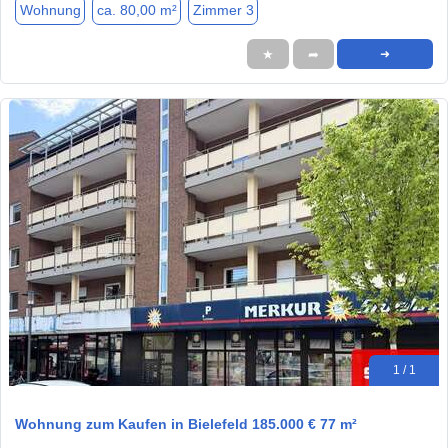
Wohnung
ca. 80,00 m²
Zimmer 3
★
➦
➜
1 / 1
Wohnung zum Kaufen in Bielefeld 185.000 € 77 m²