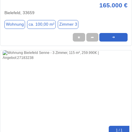
165.000 €
Bielefeld, 33659
Wohnung
ca. 100,00 m²
Zimmer 3
★
➦
➜
1 / 1