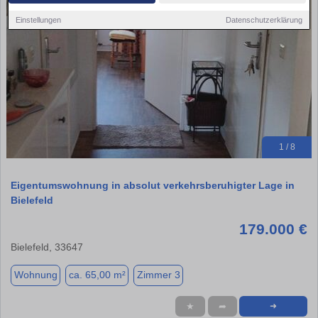
Einstellungen
Datenschutzerklärung
1 / 8
Eigentumswohnung in absolut verkehrsberuhigter Lage in
Bielefeld
179.000 €
Bielefeld, 33647
Wohnung
ca. 65,00 m²
Zimmer 3
★
➦
➜