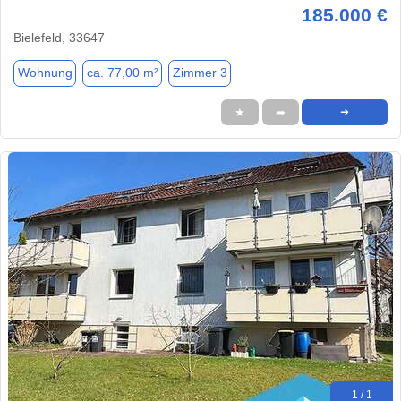
185.000 €
Bielefeld, 33647
Wohnung
ca. 77,00 m²
Zimmer 3
★
➦
➜
1 / 1