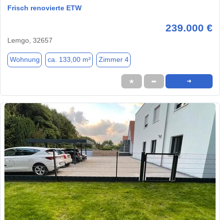
Frisch renovierte ETW
239.000 €
Lemgo, 32657
Wohnung
ca. 133,00 m²
Zimmer 4
★
➦
➜