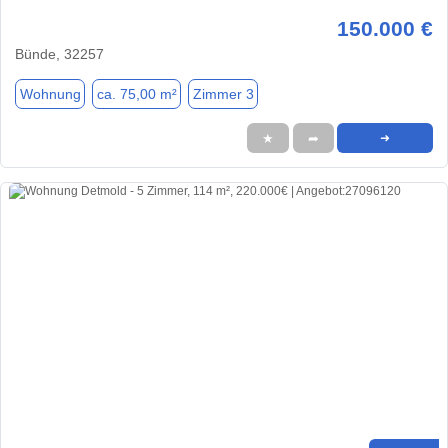
150.000 €
Bünde, 32257
Wohnung
ca. 75,00 m²
Zimmer 3
★
➦
➜