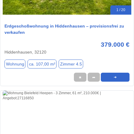
1 / 20
Erdgeschoßwohnung in Hiddenhausen – provisionsfrei zu
verkaufen
379.000 €
Hiddenhausen, 32120
Wohnung
ca. 107,00 m²
Zimmer 4.5
★
➦
➜