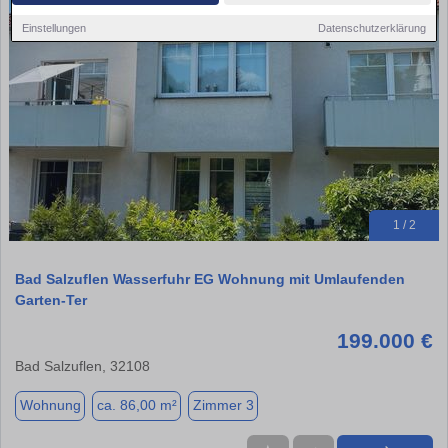
Einstellungen
Datenschutzerklärung
1 / 2
Bad Salzuflen Wasserfuhr EG Wohnung mit Umlaufenden
Garten-Ter
199.000 €
Bad Salzuflen, 32108
Wohnung
ca. 86,00 m²
Zimmer 3