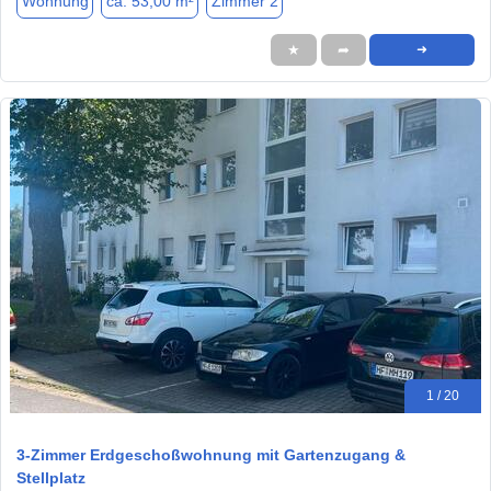
Wohnung
ca. 53,00 m²
Zimmer 2
★
➦
➜
1 / 20
3-Zimmer Erdgeschoßwohnung mit Gartenzugang &
Stellplatz