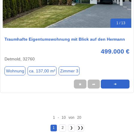
1 / 13
Traumhafte Eigentumswohnung mit Blick auf den Hermann
499.000 €
Detmold, 32760
Wohnung
ca. 137,00 m²
Zimmer 3
★
➦
➜
1 - 10 von 20
1
2
❯
❯❯