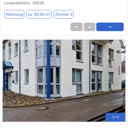
Leopoldshöhe, 33818
Wohnung
ca. 83,00 m²
Zimmer 3
★
➦
➜
1 / 9