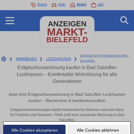
Event
Auto
Immo
Job
ANZEIGEN
MARKT-
BIELEFELD
ERDGESCHOSSWOHNUNG-
❯
IMMOBILIEN
❯
LOCKHAUSEN
❯
KAUFEN
Erdgeschosswohnung kaufen in Bad Salzuflen
Lockhausen – Komfortable Wohnlösung für alle
Generationen
Jetzt eine Erdgeschosswohnung in Bad Salzuflen Lockhausen
kaufen – Barrierefrei & familienfreundlich
Erdgeschosswohnungen bieten barrierefreies Wohnen und sind ideal
für Familien und Senioren. Finde jetzt eine passende Wohnung in Bad
Salzuflen.
Alle Cookies akzeptieren
Alle Cookies ablehnen
Leider konnten wir derzeit keine passenden Objekte finden. Schauen Sie