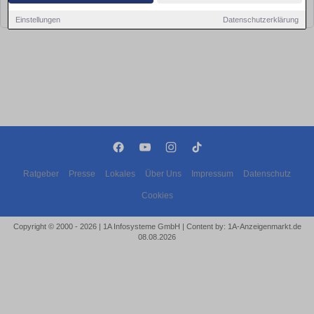
bald wieder vorbei!
Einstellungen
Datenschutzerklärung
Ratgeber
Presse
Lokales
Über Uns
Impressum
Datenschutz
Cookies
Copyright © 2000 - 2026 | 1A Infosysteme GmbH | Content by: 1A-Anzeigenmarkt.de
08.08.2026