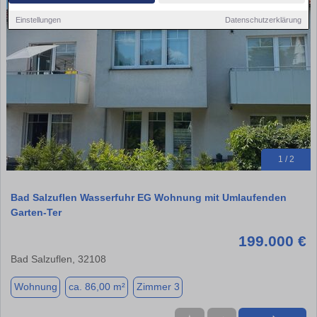
Einstellungen
Datenschutzerklärung
1 / 2
Bad Salzuflen Wasserfuhr EG Wohnung mit Umlaufenden
Garten-Ter
199.000 €
Bad Salzuflen, 32108
Wohnung
ca. 86,00 m²
Zimmer 3