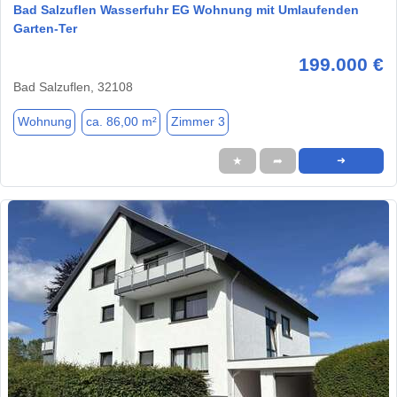
Bad Salzuflen Wasserfuhr EG Wohnung mit Umlaufenden
Garten-Ter
199.000 €
Bad Salzuflen, 32108
Wohnung
ca. 86,00 m²
Zimmer 3
★
➦
➜