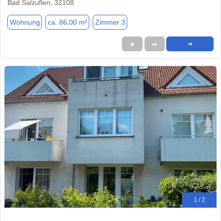
Bad Salzuflen, 32108
Wohnung
ca. 86,00 m²
Zimmer 3
★
➦
➜
1 / 2