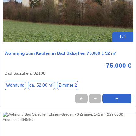
1 / 1
Wohnung zum Kaufen in Bad Salzuflen 75.000 € 52 m²
75.000 €
Bad Salzuflen, 32108
Wohnung
ca. 52,00 m²
Zimmer 2
★
➦
➜