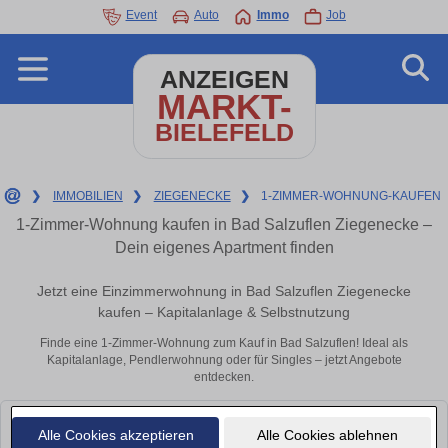
Event
Auto
Immo
Job
ANZEIGEN
MARKT-
BIELEFELD
❯
IMMOBILIEN
❯
ZIEGENECKE
❯
1-ZIMMER-WOHNUNG-KAUFEN
1-Zimmer-Wohnung kaufen in Bad Salzuflen Ziegenecke –
Dein eigenes Apartment finden
Jetzt eine Einzimmerwohnung in Bad Salzuflen Ziegenecke
kaufen – Kapitalanlage & Selbstnutzung
Finde eine 1-Zimmer-Wohnung zum Kauf in Bad Salzuflen! Ideal als
Kapitalanlage, Pendlerwohnung oder für Singles – jetzt Angebote
entdecken.
Leider konnten wir derzeit keine passenden Objekte finden. Schauen Sie
Alle Cookies akzeptieren
Alle Cookies ablehnen
bald wieder vorbei!