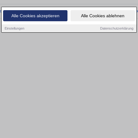
onnten wir derzeit keine passenden Objekte finden. Schauen Sie bald wieder vo
Alle Cookies akzeptieren
Alle Cookies ablehnen
Einstellungen
Datenschutzerklärung