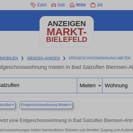
Event
Auto
Immo
Job
ANZEIGEN
MARKT-
BIELEFELD
MMOBILIEN
❯
BIEMSEN-AHMSEN
❯
ERDGESCHOSSWOHNUNG-MIETEN
dgeschosswohnung mieten in Bad Salzuflen Biemsen-
×
×
lzuflen
Erdgeschosswohnung Mieten
Jetzt eine Erdgeschosswohnung in Bad Salzuflen Biemsen-Ahms
schosswohnungen bieten barrierefreies Wohnen und direkten Zugang zum Außenbe