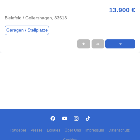
13.900 €
Bielefeld / Gellershagen, 33613
Garagen / Stellplätze
★
➦
➜
Ratgeber
Presse
Lokales
Über Uns
Impressum
Datenschutz