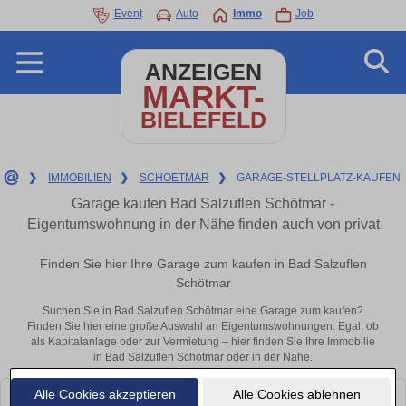
Event
Auto
Immo
Job
ANZEIGEN
MARKT-
BIELEFELD
❯
IMMOBILIEN
❯
SCHOETMAR
❯
GARAGE-STELLPLATZ-KAUFEN
Garage kaufen Bad Salzuflen Schötmar -
Eigentumswohnung in der Nähe finden auch von privat
Finden Sie hier Ihre Garage zum kaufen in Bad Salzuflen
Schötmar
Suchen Sie in Bad Salzuflen Schötmar eine Garage zum kaufen?
Finden Sie hier eine große Auswahl an Eigentumswohnungen. Egal, ob
als Kapitalanlage oder zur Vermietung – hier finden Sie Ihre Immobilie
in Bad Salzuflen Schötmar oder in der Nähe.
Alle Cookies akzeptieren
Alle Cookies ablehnen
Leider konnten wir derzeit keine passenden Objekte finden. Schauen Sie