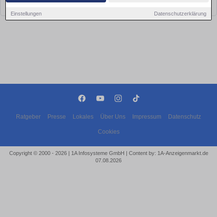
bald wieder vorbei!
Einstellungen
Datenschutzerklärung
Ratgeber
Presse
Lokales
Über Uns
Impressum
Datenschutz
Cookies
Copyright © 2000 - 2026 | 1A Infosysteme GmbH | Content by: 1A-Anzeigenmarkt.de
07.08.2026