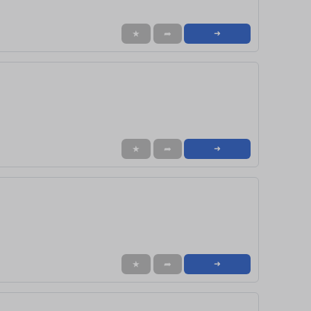
★
➦
➜
★
➦
➜
★
➦
➜