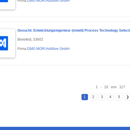
Firma:
DMG MORI Additive GmbH
Gesucht: Entwicklungsingenieur (m/w/d) Process Technology Selecti
Bielefeld, 33602
Firma:
DMG MORI Additive GmbH
1 - 10 von 117
1
2
3
4
5
❯