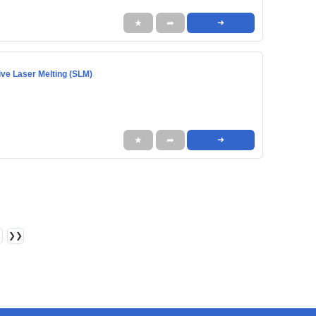
★
➦
➜
ve Laser Melting (SLM)
★
➦
➜
❯❯