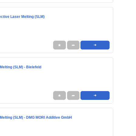
ctive Laser Melting (SLM)
★
➦
➜
elting (SLM) - Bielefeld
★
➦
➜
r Melting (SLM) - DMG MORI Additive GmbH