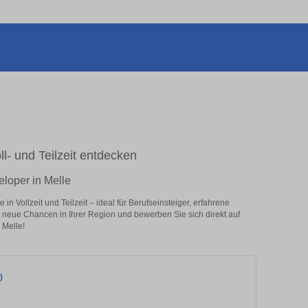
ll- und Teilzeit entdecken
eloper in Melle
n Vollzeit und Teilzeit – ideal für Berufseinsteiger, erfahrene
zt neue Chancen in Ihrer Region und bewerben Sie sich direkt auf
 Melle!
)