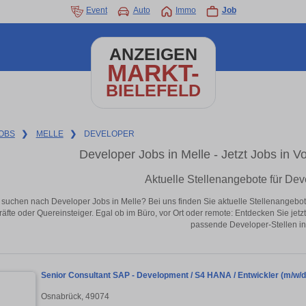
Event
Auto
Immo
Job
ANZEIGEN
MARKT-
BIELEFELD
OBS
❯
MELLE
❯
DEVELOPER
Developer Jobs in Melle - Jetzt Jobs in Vo
Aktuelle Stellenangebote für Dev
 suchen nach Developer Jobs in Melle? Bei uns finden Sie aktuelle Stellenangebote i
äfte oder Quereinsteiger. Egal ob im Büro, vor Ort oder remote: Entdecken Sie jet
passende Developer-Stellen in
Senior Consultant SAP - Development / S4 HANA / Entwickler (m/w/d
Osnabrück, 49074