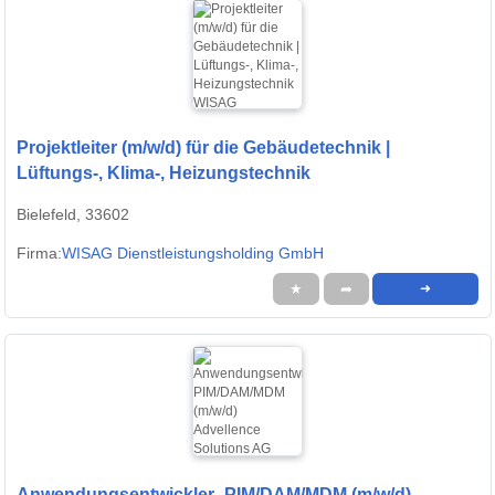
Projektleiter (m/w/d) für die Gebäudetechnik |
Lüftungs-, Klima-, Heizungstechnik
Bielefeld, 33602
Firma:
WISAG Dienstleistungsholding GmbH
★
➦
➜
Anwendungsentwickler- PIM/DAM/MDM (m/w/d)