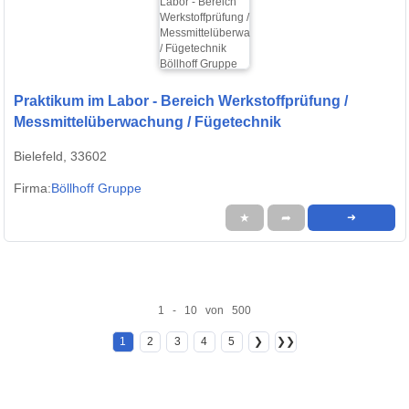
Praktikum im Labor - Bereich Werkstoffprüfung /
Messmittelüberwachung / Fügetechnik
Bielefeld, 33602
Firma:
Böllhoff Gruppe
★
➦
➜
1 - 10 von 500
1
2
3
4
5
❯
❯❯