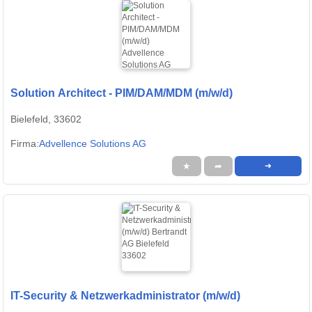
Solution Architect - PIM/DAM/MDM (m/w/d)
Bielefeld, 33602
Firma:
Advellence Solutions AG
★
➦
➜
IT-Security & Netzwerkadministrator (m/w/d)