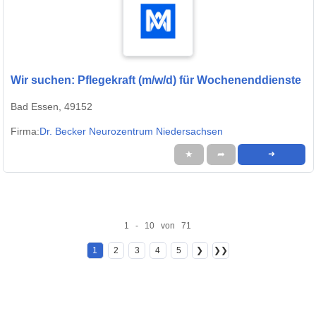
Wir suchen: Pflegekraft (m/w/d) für Wochenenddienste
Bad Essen, 49152
Firma:
Dr. Becker Neurozentrum Niedersachsen
★
➦
➜
1 - 10 von 71
1
2
3
4
5
❯
❯❯