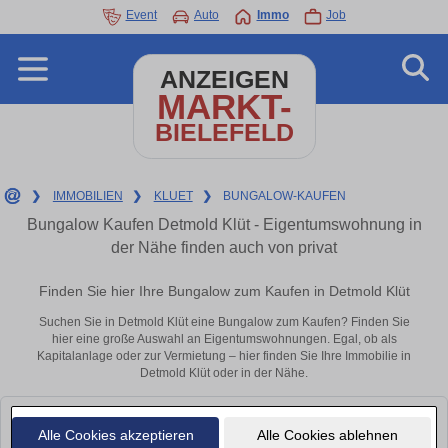
Event
Auto
Immo
Job
ANZEIGEN
MARKT-
BIELEFELD
❯
IMMOBILIEN
❯
KLUET
❯
BUNGALOW-KAUFEN
Bungalow Kaufen Detmold Klüt - Eigentumswohnung in
der Nähe finden auch von privat
Finden Sie hier Ihre Bungalow zum Kaufen in Detmold Klüt
Suchen Sie in Detmold Klüt eine Bungalow zum Kaufen? Finden Sie
hier eine große Auswahl an Eigentumswohnungen. Egal, ob als
Kapitalanlage oder zur Vermietung – hier finden Sie Ihre Immobilie in
Detmold Klüt oder in der Nähe.
Leider konnten wir derzeit keine passenden Objekte finden. Schauen Sie
Alle Cookies akzeptieren
Alle Cookies ablehnen
bald wieder vorbei!