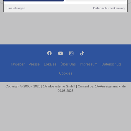
Einstellungen
Datenschutzerklärung
Ratgeber
Presse
Lokales
Über Uns
Impressum
Datenschutz
Cookies
Copyright © 2000 - 2026 | 1A Infosysteme GmbH | Content by: 1A-Anzeigenmarkt.de
09.08.2026