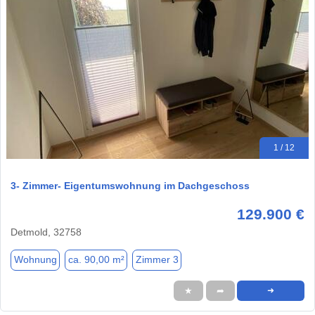
1 / 12
3- Zimmer- Eigentumswohnung im Dachgeschoss
129.900 €
Detmold, 32758
Wohnung
ca. 90,00 m²
Zimmer 3
★
➦
➜