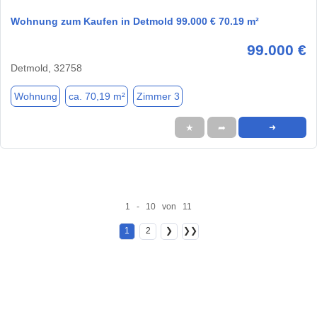
Wohnung zum Kaufen in Detmold 99.000 € 70.19 m²
99.000 €
Detmold, 32758
Wohnung
ca. 70,19 m²
Zimmer 3
★
➦
➜
1 - 10 von 11
1
2
❯
❯❯