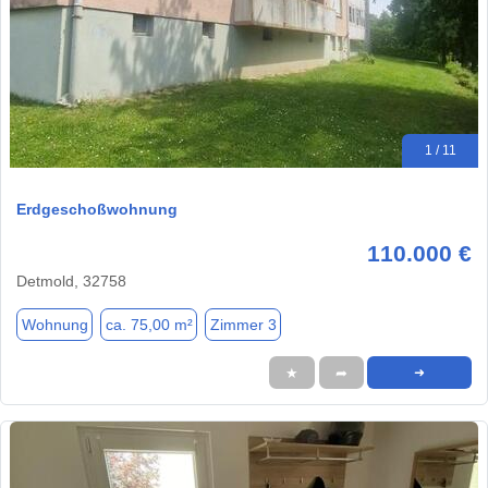
1 / 11
Erdgeschoßwohnung
110.000 €
Detmold, 32758
Wohnung
ca. 75,00 m²
Zimmer 3
★
➦
➜