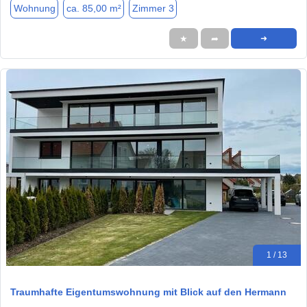
Wohnung
ca. 85,00 m²
Zimmer 3
★
➦
➜
1 / 13
Traumhafte Eigentumswohnung mit Blick auf den Hermann