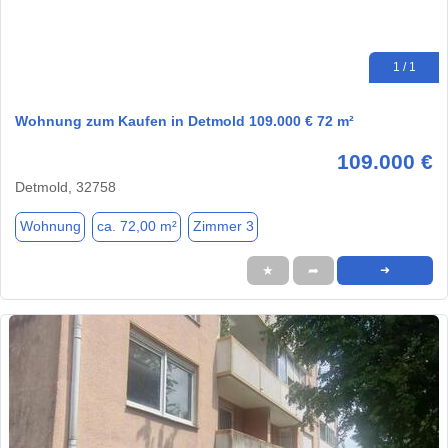
1 / 1
Wohnung zum Kaufen in Detmold 109.000 € 72 m²
109.000 €
Detmold, 32758
Wohnung
ca. 72,00 m²
Zimmer 3
★
➦
➜