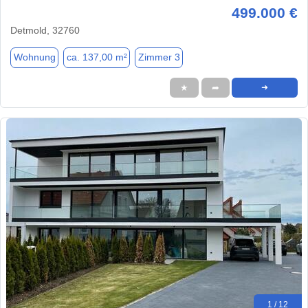
499.000 €
Detmold, 32760
Wohnung
ca. 137,00 m²
Zimmer 3
★
➦
➜
1 / 12