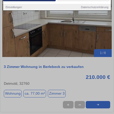
Einstellungen
Datenschutzerklärung
1 / 8
3 Zimmer Wohnung in Berlebeck zu verkaufen
210.000 €
Detmold, 32760
Wohnung
ca. 77,00 m²
Zimmer 3
★
➦
➜