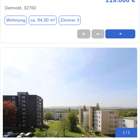
Detmold, 32760
Wohnung
ca. 84,00 m²
Zimmer 3
★
➦
➜
1 / 1