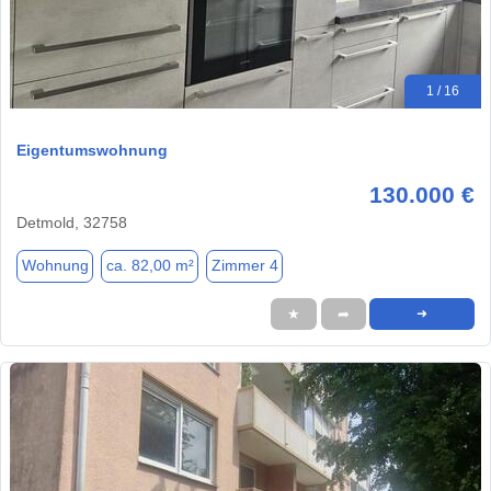
1 / 16
Eigentumswohnung
130.000 €
Detmold, 32758
Wohnung
ca. 82,00 m²
Zimmer 4
★
➦
➜