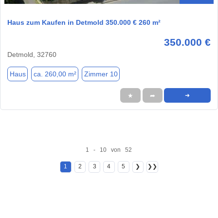
Haus zum Kaufen in Detmold 350.000 € 260 m²
350.000 €
Detmold, 32760
Haus
ca. 260,00 m²
Zimmer 10
★
➦
➜
1 - 10 von 52
1
2
3
4
5
❯
❯❯