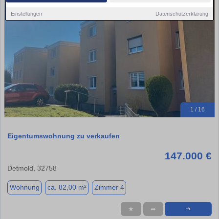
Einstellungen
Datenschutzerklärung
1 / 16
Eigentumswohnung zu verkaufen
147.000 €
Detmold, 32758
Wohnung
ca. 82,00 m²
Zimmer 4
★
➦
➜