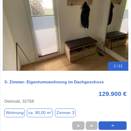
1 / 12
3- Zimmer- Eigentumswohnung im Dachgeschoss
129.900 €
Detmold, 32758
Wohnung
ca. 90,00 m²
Zimmer 3
★
➦
➜