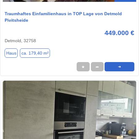
Traumhaftes Einfamilienhaus in TOP Lage von Detmold
Pivitsheide
449.000 €
Detmold, 32758
Haus
ca. 179,40 m²
★
➦
➜