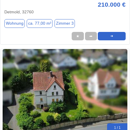
210.000 €
Detmold, 32760
Wohnung
ca. 77,00 m²
Zimmer 3
★
➦
➜
1 / 1