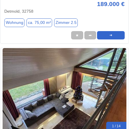
189.000 €
Detmold, 32758
Wohnung
ca. 75,00 m²
Zimmer 2.5
★
➦
➜
1 / 14