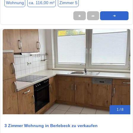
Wohnung
ca. 116,00 m²
Zimmer 5
★
➦
➜
1 / 8
3 Zimmer Wohnung in Berlebeck zu verkaufen