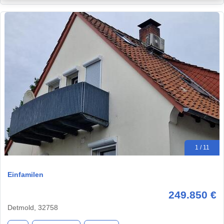
1 / 11
Einfamilen
249.850 €
Detmold, 32758