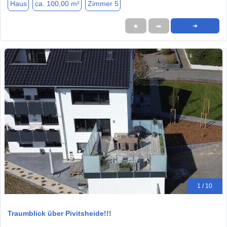
Haus
ca. 100,00 m²
Zimmer 5
★
➦
➜
1 / 10
Traumblick über Pivitsheide!!!