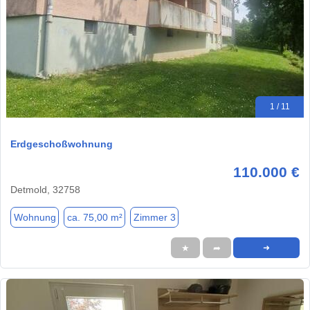
1 / 11
Erdgeschoßwohnung
110.000 €
Detmold, 32758
Wohnung
ca. 75,00 m²
Zimmer 3
★
➦
➜