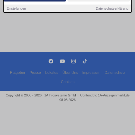
bald wieder vorbei!
Einstellungen
Datenschutzerklärung
Ratgeber
Presse
Lokales
Über Uns
Impressum
Datenschutz
Cookies
Copyright © 2000 - 2026 | 1A Infosysteme GmbH | Content by: 1A-Anzeigenmarkt.de
08.08.2026