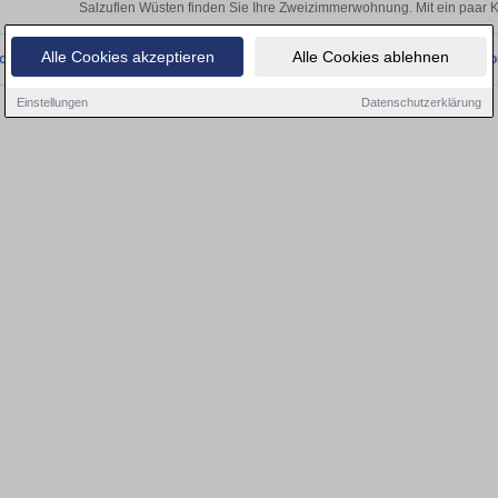
Salzuflen Wüsten finden Sie Ihre Zweizimmerwohnung. Mit ein paar 
Alle Cookies akzeptieren
Alle Cookies ablehnen
onnten wir derzeit keine passenden Objekte finden. Schauen Sie bald wieder vo
Einstellungen
Datenschutzerklärung