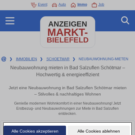
Event
Auto
Immo
Job
ANZEIGEN
MARKT-
BIELEFELD
❯
IMMOBILIEN
❯
SCHOETMAR
❯
NEUBAUWOHNUNG-MIETEN
Neubauwohnung mieten in Bad Salzuflen Schötmar –
Hochwertig & energieeffizient
Jetzt eine Neubauwohnung in Bad Salzuflen Schötmar mieten
– Stilvolles & nachhaltiges Wohnen
Genieße modernen Wohnkomfort in einer Neubauwohnung! Jetzt
Erstbezug- und Neubauwohnungen zur Miete in Bad Salzuflen
entdecken.
Leider konnten wir derzeit keine passenden Objekte finden. Schauen Sie
Alle Cookies akzeptieren
Alle Cookies ablehnen
bald wieder vorbei!