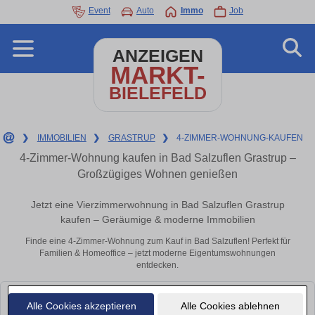
Event
Auto
Immo
Job
ANZEIGEN
MARKT-
BIELEFELD
❯
IMMOBILIEN
❯
GRASTRUP
❯
4-ZIMMER-WOHNUNG-KAUFEN
4-Zimmer-Wohnung kaufen in Bad Salzuflen Grastrup –
Großzügiges Wohnen genießen
Jetzt eine Vierzimmerwohnung in Bad Salzuflen Grastrup
kaufen – Geräumige & moderne Immobilien
Finde eine 4-Zimmer-Wohnung zum Kauf in Bad Salzuflen! Perfekt für
Familien & Homeoffice – jetzt moderne Eigentumswohnungen
entdecken.
Leider konnten wir derzeit keine passenden Objekte finden. Schauen Sie
Alle Cookies akzeptieren
Alle Cookies ablehnen
bald wieder vorbei!