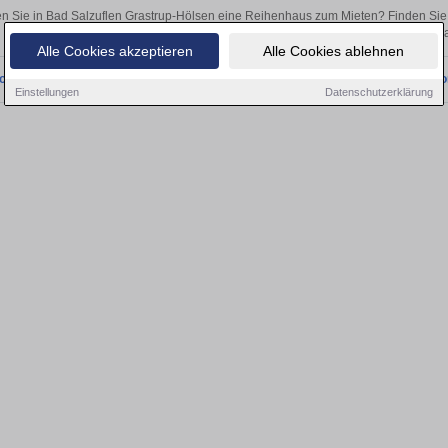
n Sie in Bad Salzuflen Grastrup-Hölsen eine Reihenhaus zum Mieten? Finden Sie
Kapitalanlage oder zur Vermietung – hier finden Sie Ihre Immobilie in 
Alle Cookies akzeptieren
Alle Cookies ablehnen
onnten wir derzeit keine passenden Objekte finden. Schauen Sie bald wieder vo
Einstellungen
Datenschutzerklärung