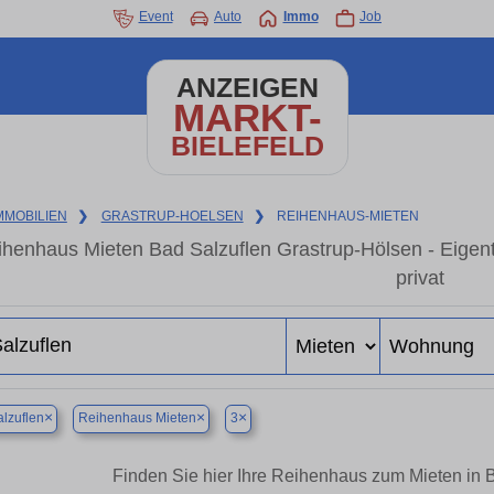
Event
Auto
Immo
Job
ANZEIGEN
MARKT-
BIELEFELD
MMOBILIEN
❯
GRASTRUP-HOELSEN
❯
REIHENHAUS-MIETEN
ihenhaus Mieten Bad Salzuflen Grastrup-Hölsen - Eige
privat
×
×
×
lzuflen
Reihenhaus Mieten
3
Finden Sie hier Ihre Reihenhaus zum Mieten in 