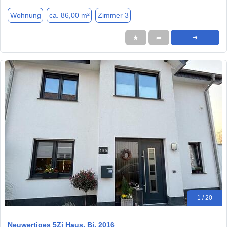
Wohnung
ca. 86,00 m²
Zimmer 3
★
➦
➜
1 / 20
Neuwertiges 5Zi Haus. Bj. 2016