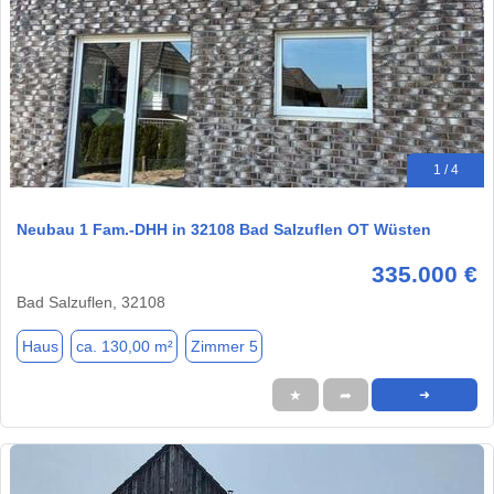
1 / 4
Neubau 1 Fam.-DHH in 32108 Bad Salzuflen OT Wüsten
335.000 €
Bad Salzuflen, 32108
Haus
ca. 130,00 m²
Zimmer 5
★
➦
➜