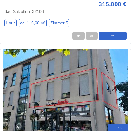
315.000 €
Bad Salzuflen, 32108
Haus
ca. 116,00 m²
Zimmer 5
★
➦
➜
1 / 8