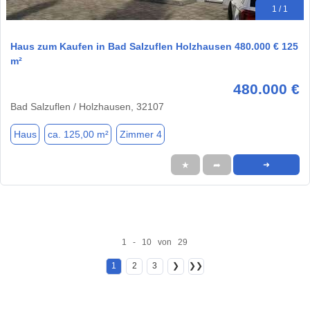
1 / 1
Haus zum Kaufen in Bad Salzuflen Holzhausen 480.000 € 125
m²
480.000 €
Bad Salzuflen / Holzhausen, 32107
Haus
ca. 125,00 m²
Zimmer 4
★
➦
➜
1 - 10 von 29
1
2
3
❯
❯❯