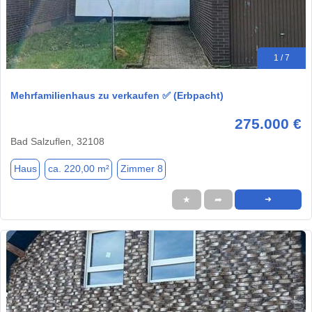
1 / 7
Mehrfamilienhaus zu verkaufen ✅ (Erbpacht)
275.000 €
Bad Salzuflen, 32108
Haus
ca. 220,00 m²
Zimmer 8
★
➦
➜