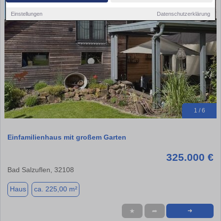
Einstellungen
Datenschutzerklärung
1 / 6
Einfamilienhaus mit großem Garten
325.000 €
Bad Salzuflen, 32108
Haus
ca. 225,00 m²
★
➦
➜