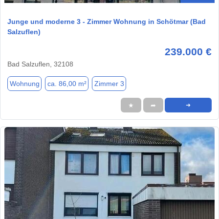
Junge und moderne 3 - Zimmer Wohnung in Schötmar (Bad
Salzuflen)
239.000 €
Bad Salzuflen, 32108
Wohnung
ca. 86,00 m²
Zimmer 3
★
➦
➜