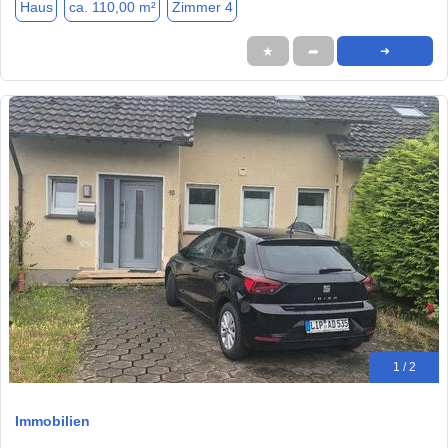
Haus
ca. 110,00 m²
Zimmer 4
★
➦
➜
1 / 2
Immobilien