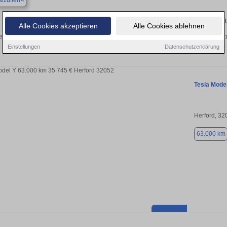
lzuflen
Finden Sie in Bad Salzuflen Ihren gebr
Alle Cookies akzeptieren
Alle Cookies ablehnen
n Sie in Bad Salzuflen einen Tesla Model Y Gebrauchtwagen? Entdecken Sie geb
Preisklassen von privat und vom
Einstellungen
Datenschutzerklärung
Tesla Mode
Herford, 32
63.000 km