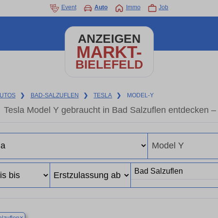
Event
Auto
Immo
Job
ANZEIGEN
MARKT-
BIELEFELD
UTOS
❯
BAD-SALZUFLEN
❯
TESLA
❯
MODEL-Y
Tesla Model Y gebraucht in Bad Salzuflen entdecken 
×