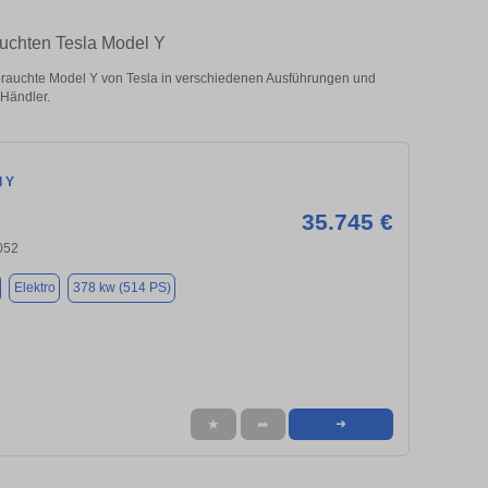
auchten Tesla Model Y
rauchte Model Y von Tesla in verschiedenen Ausführungen und
 Händler.
l Y
35.745 €
052
Elektro
378 kw (514 PS)
★
➦
➜