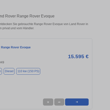
Land Rover Range Rover Evoque
ntdecken Sie gebrauchte Range Rover Evoque von Land Rover in
 privat und vom Händler.
r Range Rover Evoque
15.595 €
049
m
Diesel
110 kw (150 PS)
★
➦
➜