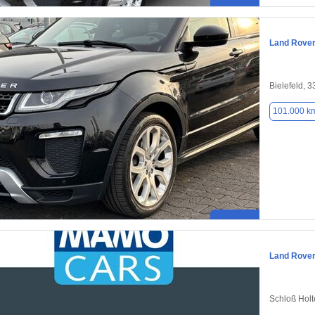
Land Rove
Bielefeld, 
101.000 k
Land Rove
Schloß Holt