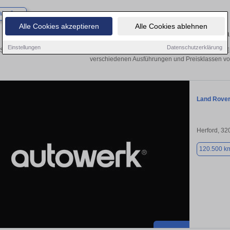
×
lzuflen
Alle Cookies akzeptieren
Alle Cookies ablehnen
Finden Sie in Bad Salzuflen Ihren gebrauchten 
Einstellungen
Datenschutzerklärung
Sie in Bad Salzuflen einen Land Rover Range Rover Evoque Gebrauchtwagen? E
verschiedenen Ausführungen und Preisklassen von
Land Rove
Herford, 32
120.500 k