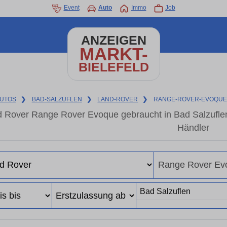
Event
Auto
Immo
Job
ANZEIGEN
MARKT-
BIELEFELD
UTOS
❯
BAD-SALZUFLEN
❯
LAND-ROVER
❯
RANGE-ROVER-EVOQU
 Rover Range Rover Evoque gebraucht in Bad Salzufle
Händler