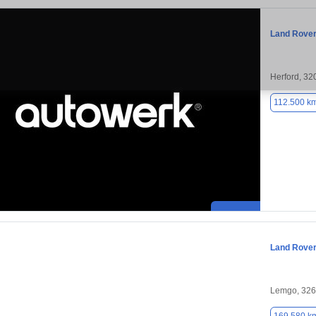
Land Rove
Herford, 32
112.500 k
Land Rove
Lemgo, 32