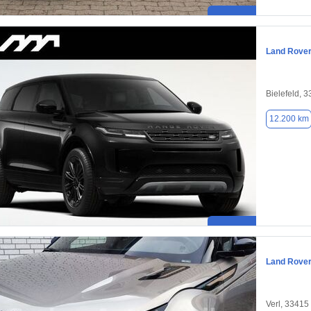
Land Rove
Bielefeld, 
12.200 km
Land Rove
Verl, 33415