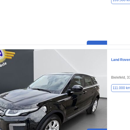
169.580 k
Land Rove
Bielefeld, 
111.000 k