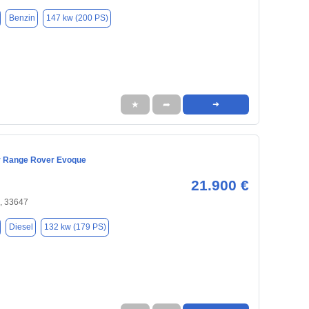
Benzin
147 kw (200 PS)
★
➦
➜
r Range Rover Evoque
21.900 €
, 33647
Diesel
132 kw (179 PS)