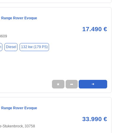
r Range Rover Evoque
17.490 €
33609
m
Diesel
132 kw (179 PS)
★
➦
➜
r Range Rover Evoque
33.990 €
e-Stukenbrock, 33758