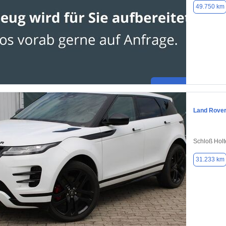
49.750 km
Land Rove
Schloß Holt
31.233 km