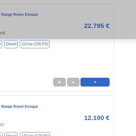
r Range Rover Evoque
22.795 €
049
m
Diesel
110 kw (150 PS)
★
➦
➜
r Range Rover Evoque
12.100 €
657