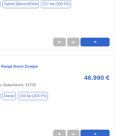
Hybrid (Benzin/Elekt
227 kw (309 PS)
★
➦
➜
r Range Rover Evoque
46.990 €
e-Stukenbrock, 33758
Diesel
150 kw (204 PS)
★
➦
➜