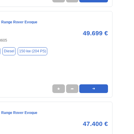
r Range Rover Evoque
49.699 €
33605
Diesel
150 kw (204 PS)
★
➦
➜
r Range Rover Evoque
47.400 €