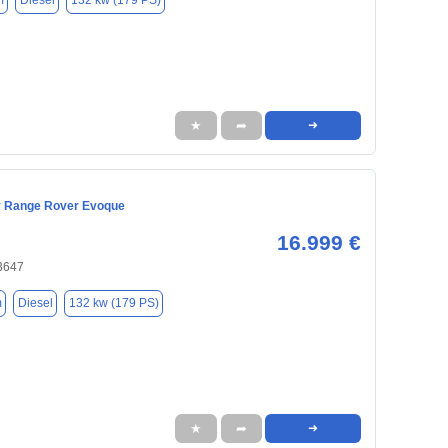
m
Diesel
132 kw (179 PS)
★
➦
➜
r Range Rover Evoque
16.999 €
33647
m
Diesel
132 kw (179 PS)
★
➦
➜