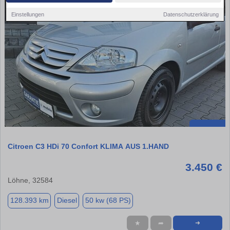
Einstellungen
Datenschutzerklärung
Citroen C3 HDi 70 Confort KLIMA AUS 1.HAND
3.450 €
Löhne, 32584
128.393 km
Diesel
50 kw (68 PS)
★
➦
➜