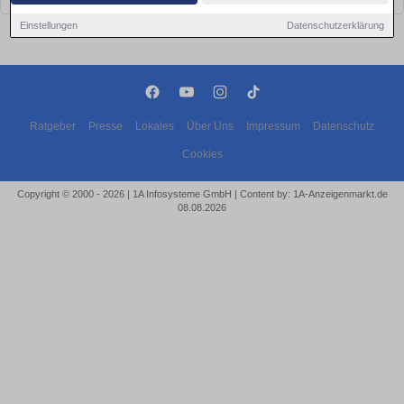
Einstellungen
Datenschutzerklärung
Ratgeber
Presse
Lokales
Über Uns
Impressum
Datenschutz
Cookies
Copyright © 2000 - 2026 | 1A Infosysteme GmbH | Content by: 1A-Anzeigenmarkt.de
08.08.2026