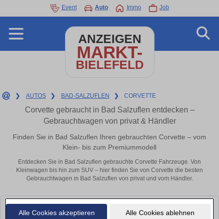
Event
Auto
Immo
Job
ANZEIGEN
MARKT-
BIELEFELD
❯
AUTOS
❯
BAD-SALZUFLEN
❯
CORVETTE
Corvette gebraucht in Bad Salzuflen entdecken –
Gebrauchtwagen von privat & Händler
Finden Sie in Bad Salzuflen Ihren gebrauchten Corvette – vom
Klein- bis zum Premiummodell
Entdecken Sie in Bad Salzuflen gebrauchte Corvette Fahrzeuge. Von
Kleinwagen bis hin zum SUV – hier finden Sie von Corvette die besten
Gebrauchtwagen in Bad Salzuflen von privat und vom Händler.
Leider konnten wir derzeit keine passenden Autos finden. Schauen Sie
Alle Cookies akzeptieren
Alle Cookies ablehnen
bald wieder vorbei!