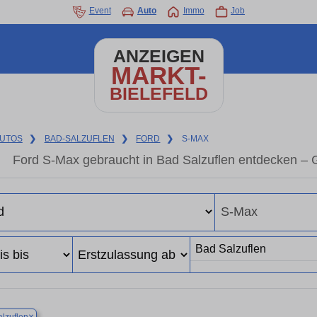
Event
Auto
Immo
Job
ANZEIGEN
MARKT-
BIELEFELD
UTOS
❯
BAD-SALZUFLEN
❯
FORD
❯
S-MAX
Ford S-Max gebraucht in Bad Salzuflen entdecken – 
×