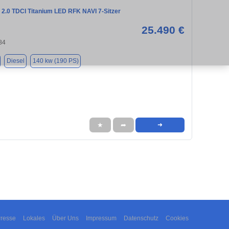
 2.0 TDCI Titanium LED RFK NAVI 7-Sitzer
25.490 €
84
Diesel
140 kw (190 PS)
★
➦
➜
resse
Lokales
Über Uns
Impressum
Datenschutz
Cookies