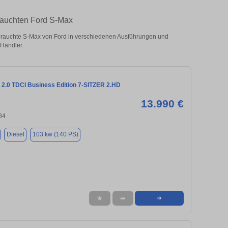
brauchten Ford S-Max
rauchte S-Max von Ford in verschiedenen Ausführungen und
 Händler.
 2.0 TDCI Business Edition 7-SITZER 2.HD
13.990 €
84
Diesel
103 kw (140 PS)
★
➦
➜