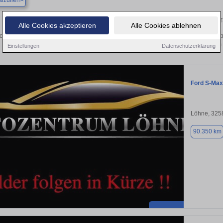
lzuflen
Finden Sie in Bad Salzuflen Ihren ge
Alle Cookies akzeptieren
Alle Cookies ablehnen
chen Sie in Bad Salzuflen einen Ford S-Max Gebrauchtwagen? Entdecken Sie geb
Preisklassen von privat und vom
Einstellungen
Datenschutzerklärung
Ford S-Max
Löhne, 325
90.350 km