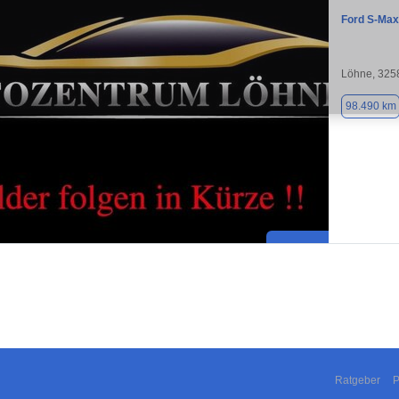
Ford S-Max
Löhne, 325
98.490 km
Ratgeber
P