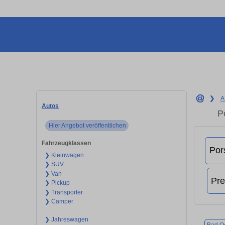
❯
A
Autos
P
Hier Angebot veröffentlichen
Fahrzeugklassen
❯ Kleinwagen
❯ SUV
❯ Van
❯ Pickup
❯ Transporter
❯ Camper
❯ Jahreswagen