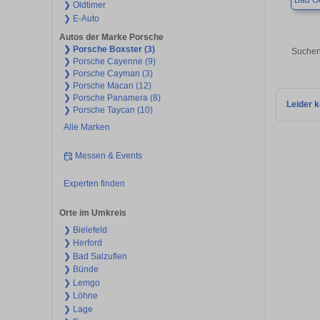
Bad O
❯ Oldtimer
❯ E-Auto
Autos der Marke Porsche
❯ Porsche Boxster (3)
Suchen
❯ Porsche Cayenne (9)
❯ Porsche Cayman (3)
❯ Porsche Macan (12)
❯ Porsche Panamera (8)
Leider k
❯ Porsche Taycan (10)
Alle Marken
Messen & Events
Experten finden
Orte im Umkreis
❯ Bielefeld
❯ Herford
❯ Bad Salzuflen
❯ Bünde
❯ Lemgo
❯ Löhne
❯ Lage