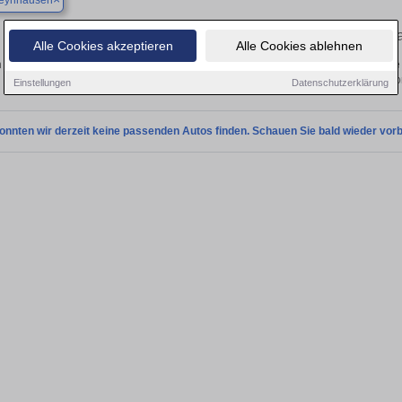
eynhausen
Finden Sie in Bad Oeynhausen Ihren gebr
Alle Cookies akzeptieren
Alle Cookies ablehnen
 Sie in Bad Oeynhausen einen Porsche Boxster Gebrauchtwagen? Entdecken Sie 
und Preisklassen von privat und v
Einstellungen
Datenschutzerklärung
onnten wir derzeit keine passenden Autos finden. Schauen Sie bald wieder vorb