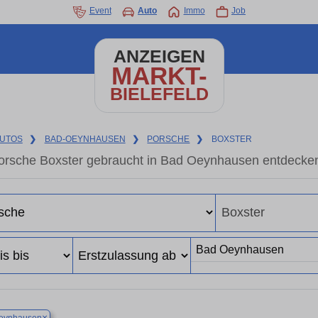
Event
Auto
Immo
Job
ANZEIGEN
MARKT-
BIELEFELD
UTOS
❯
BAD-OEYNHAUSEN
❯
PORSCHE
❯
BOXSTER
orsche Boxster gebraucht in Bad Oeynhausen entdecken
×