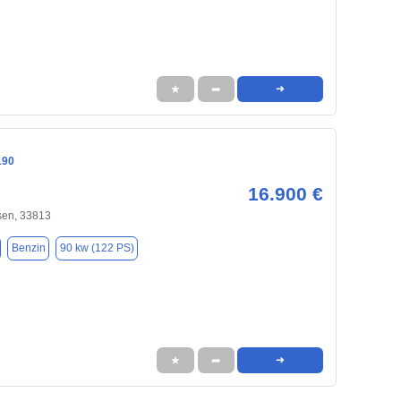
★
➦
➜
190
16.900 €
sen, 33813
Benzin
90 kw (122 PS)
★
➦
➜