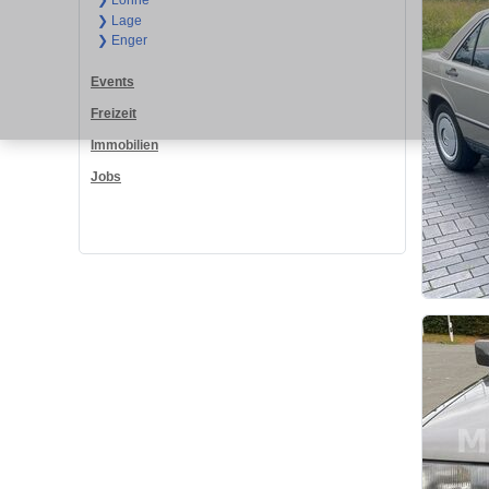
❯ Löhne
❯ Lage
❯ Enger
Events
Freizeit
Immobilien
Jobs