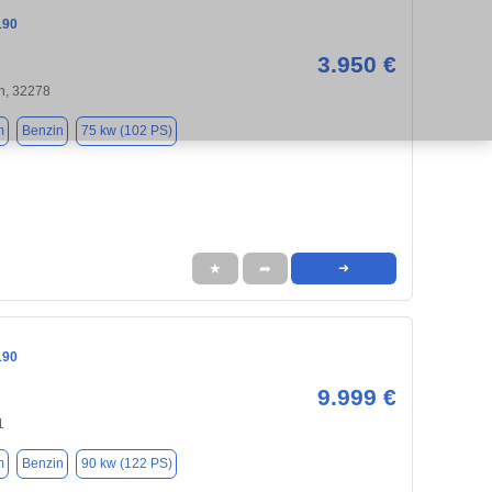
190
3.950 €
n, 32278
m
Benzin
75 kw (102 PS)
★
➦
➜
190
9.999 €
1
m
Benzin
90 kw (122 PS)