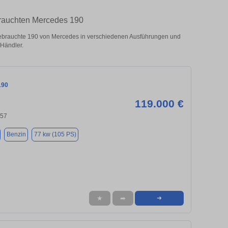
rauchten Mercedes 190
brauchte 190 von Mercedes in verschiedenen Ausführungen und
 Händler.
190
119.000 €
657
Benzin
77 kw (105 PS)
★
➦
➜