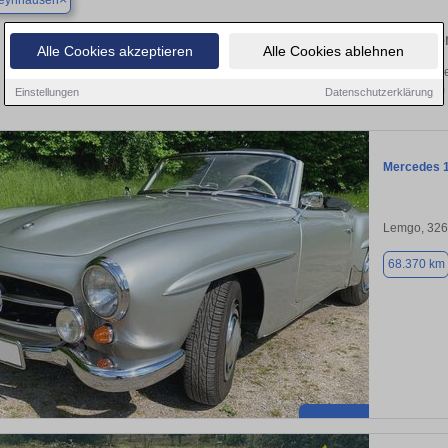
eynhausen
Finden Sie in Bad Oeynhausen Ihren geb
Alle Cookies akzeptieren
Alle Cookies ablehnen
 Sie in Bad Oeynhausen einen Mercedes 190 Gebrauchtwagen? Entdecken Sie ge
Preisklassen von privat und vom
Einstellungen
Datenschutzerklärung
Mercedes 
Lemgo, 32
68.370 km