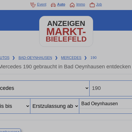
Event
Auto
Immo
Job
ANZEIGEN
MARKT-
BIELEFELD
UTOS
❯
BAD-OEYNHAUSEN
❯
MERCEDES
❯
190
Mercedes 190 gebraucht in Bad Oeynhausen entdecken 
×