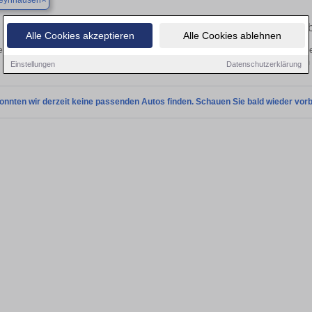
eynhausen
Finden Sie in Bad Oeynhausen Ihren ge
Alle Cookies akzeptieren
Alle Cookies ablehnen
n Sie in Bad Oeynhausen einen Mazda CX-5 Gebrauchtwagen? Entdecken Sie ge
Preisklassen von privat und vom
Einstellungen
Datenschutzerklärung
onnten wir derzeit keine passenden Autos finden. Schauen Sie bald wieder vorb