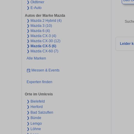
Bad O
❯ Oldtimer
❯ E-Auto
Autos der Marke Mazda
❯ Mazda 2 Hybrid (4)
Suche
❯ Mazda 3 (10)
❯ Mazda 6 (4)
❯ Mazda CX-3 (4)
❯ Mazda CX-30 (12)
Leider k
❯ Mazda CX-5 (6)
❯ Mazda CX-60 (7)
Alle Marken
Messen & Events
Experten finden
Orte im Umkreis
❯ Bielefeld
❯ Herford
❯ Bad Salzuflen
❯ Bünde
❯ Lemgo
❯ Löhne