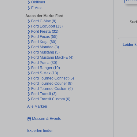
Bad O
❯ Oldtimer
❯ E-Auto
Autos der Marke Ford
❯ Ford C-Max (8)
Such
❯ Ford EcoSport (13)
❯ Ford Fiesta (31)
❯ Ford Focus (55)
❯ Ford Kuga (60)
Leider k
❯ Ford Mondeo (3)
❯ Ford Mustang (5)
❯ Ford Mustang Mach-E (4)
❯ Ford Puma (30)
❯ Ford Ranger (10)
❯ Ford S-Max (13)
❯ Ford Tourneo Connect (5)
❯ Ford Tourneo Courier (8)
❯ Ford Tourneo Custom (6)
❯ Ford Transit (3)
❯ Ford Transit Custom (6)
Alle Marken
Messen & Events
Experten finden