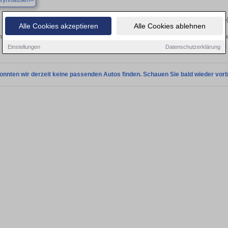
eynhausen
Finden Sie in Bad Oeynhausen Ihren ge
Alle Cookies akzeptieren
Alle Cookies ablehnen
en Sie in Bad Oeynhausen einen Ford Fiesta Gebrauchtwagen? Entdecken Sie ge
Preisklassen von privat und vom
Einstellungen
Datenschutzerklärung
onnten wir derzeit keine passenden Autos finden. Schauen Sie bald wieder vorb