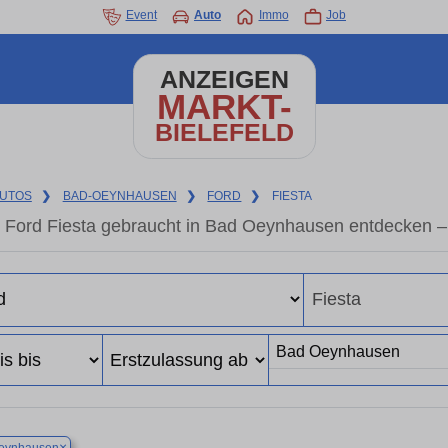
Event
Auto
Immo
Job
ANZEIGEN
MARKT-
BIELEFELD
UTOS
❯
BAD-OEYNHAUSEN
❯
FORD
❯
FIESTA
Ford Fiesta gebraucht in Bad Oeynhausen entdecken –
×