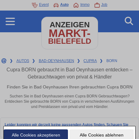
Event
Auto
Immo
Job
ANZEIGEN
MARKT-
BIELEFELD
❯
AUTOS
❯
BAD-OEYNHAUSEN
❯
CUPRA
❯
BORN
Cupra BORN gebraucht in Bad Oeynhausen entdecken –
Gebrauchtwagen von privat & Händler
Finden Sie in Bad Oeynhausen Ihren gebrauchten Cupra BORN
Suchen Sie in Bad Oeynhausen einen Cupra BORN Gebrauchtwagen?
Entdecken Sie gebrauchte BORN von Cupra in verschiedenen Ausführungen
und Preisklassen von privat und vom Händler.
Leider konnten wir derzeit keine passenden Autos finden. Schauen Sie
bald wieder vorbei!
Alle Cookies akzeptieren
Alle Cookies ablehnen