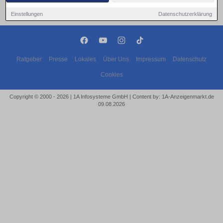
Einstellungen
Datenschutzerklärung
Ratgeber
Presse
Lokales
Über Uns
Impressum
Datenschutz
Cookies
Copyright © 2000 - 2026 | 1A Infosysteme GmbH | Content by: 1A-Anzeigenmarkt.de
09.08.2026