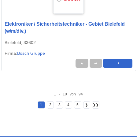
Elektroniker / Sicherheitstechniker - Gebiet Bielefeld
(w/m/div.)
Bielefeld, 33602
Firma:
Bosch Gruppe
★
➦
➜
1 - 10 von 94
1
2
3
4
5
❯
❯❯