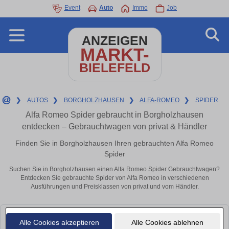
Event
Auto
Immo
Job
ANZEIGEN
MARKT-
BIELEFELD
❯
AUTOS
❯
BORGHOLZHAUSEN
❯
ALFA-ROMEO
❯
SPIDER
Alfa Romeo Spider gebraucht in Borgholzhausen
entdecken – Gebrauchtwagen von privat & Händler
Finden Sie in Borgholzhausen Ihren gebrauchten Alfa Romeo
Spider
Suchen Sie in Borgholzhausen einen Alfa Romeo Spider Gebrauchtwagen?
Entdecken Sie gebrauchte Spider von Alfa Romeo in verschiedenen
Ausführungen und Preisklassen von privat und vom Händler.
Leider konnten wir derzeit keine passenden Autos finden. Schauen Sie
Alle Cookies akzeptieren
Alle Cookies ablehnen
bald wieder vorbei!