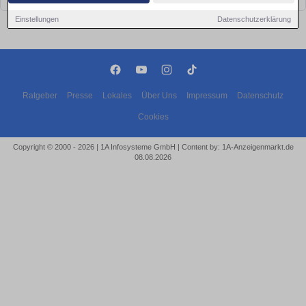
Einstellungen
Datenschutzerklärung
Ratgeber
Presse
Lokales
Über Uns
Impressum
Datenschutz
Cookies
Copyright © 2000 - 2026 | 1A Infosysteme GmbH | Content by: 1A-Anzeigenmarkt.de
08.08.2026