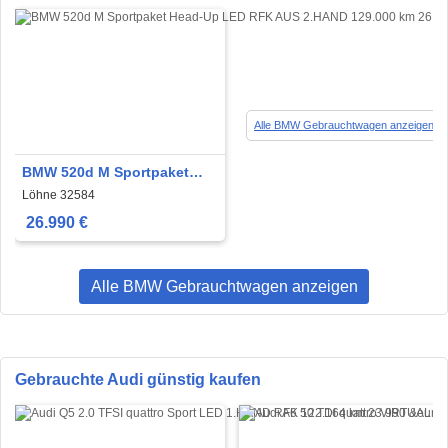
Alle BMW Gebrauchtwagen anzeigen
BMW 520d M Sportpaket
Head-Up LED RFK AUS
Löhne 32584
2.HAND
26.990 €
Alle BMW Gebrauchtwagen anzeigen
Gebrauchte Audi günstig kaufen