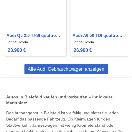
Audi Q5 2.0 TFSI quattro
Audi A6 50 TDI quattro
Sport LED 1.HAND RFK
VIRTUAL LED AHK NAVI
Löhne 32584
Löhne 32584
1.HAND
23.990 €
26.990 €
Alle Audi Gebrauchtwagen anzeigen
Autos in Bielefeld kaufen und verkaufen – Ihr lokaler
Marktplatz
Das Autoangebot in Bielefeld ist vielfältig und bietet für jeden
Bedarf das passende Fahrzeug. Ob
Kleinwagen
für den
Stadtverkehr,
Jahreswagen
mit wenig Kilometerstand oder
moderne
Elektroautos
– die Auswahl lässt kaum Wünsche offen.