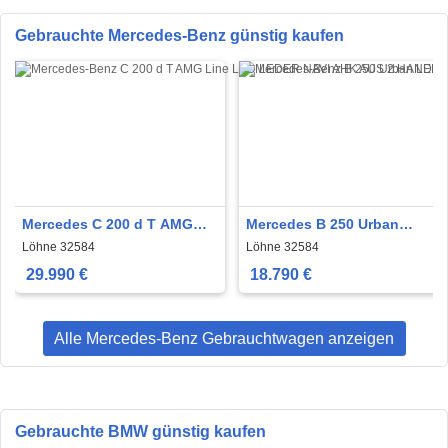
Gebrauchte Mercedes-Benz günstig kaufen
Mercedes C 200 d T AMG
Mercedes B 250 Urban
Line LED LEDER NAVI AHK
LEDER NAVI PANO.LED
Löhne 32584
Löhne 32584
AUS 2.HAND
KAMERA 1.HAND
29.990 €
18.790 €
Alle Mercedes-Benz Gebrauchtwagen anzeigen
Gebrauchte BMW günstig kaufen