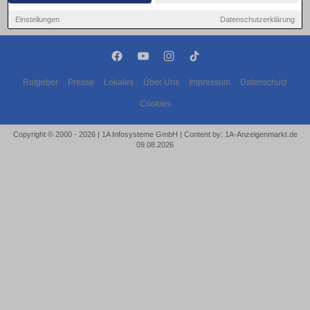
Einstellungen
Datenschutzerklärung
Ratgeber
Presse
Lokales
Über Uns
Impressum
Datenschutz
Cookies
Copyright © 2000 - 2026 | 1A Infosysteme GmbH | Content by: 1A-Anzeigenmarkt.de
09.08.2026