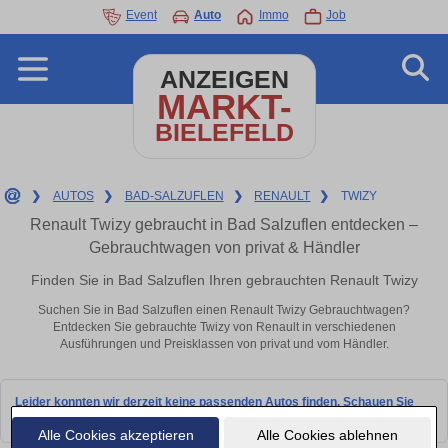
Event
Auto
Immo
Job
ANZEIGEN
MARKT-
BIELEFELD
❯
AUTOS
❯
BAD-SALZUFLEN
❯
RENAULT
❯
TWIZY
Renault Twizy gebraucht in Bad Salzuflen entdecken –
Gebrauchtwagen von privat & Händler
Finden Sie in Bad Salzuflen Ihren gebrauchten Renault Twizy
Suchen Sie in Bad Salzuflen einen Renault Twizy Gebrauchtwagen?
Entdecken Sie gebrauchte Twizy von Renault in verschiedenen
Ausführungen und Preisklassen von privat und vom Händler.
Leider konnten wir derzeit keine passenden Autos finden. Schauen Sie
bald wieder vorbei!
Alle Cookies akzeptieren
Alle Cookies ablehnen