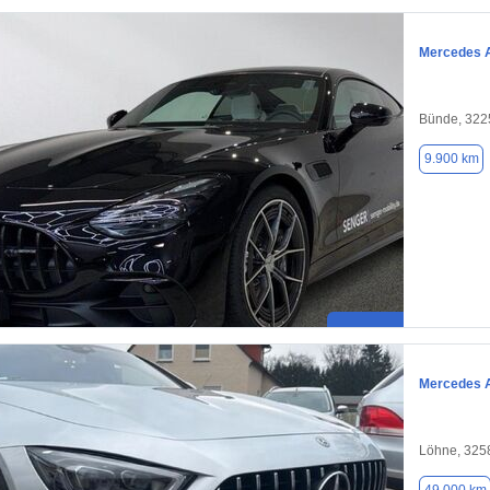
Mercedes 
Bünde, 322
9.900 km
Mercedes 
Löhne, 325