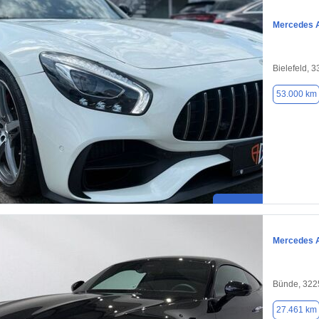
Mercedes 
Bielefeld, 
53.000 km
Mercedes 
Bünde, 322
27.461 km