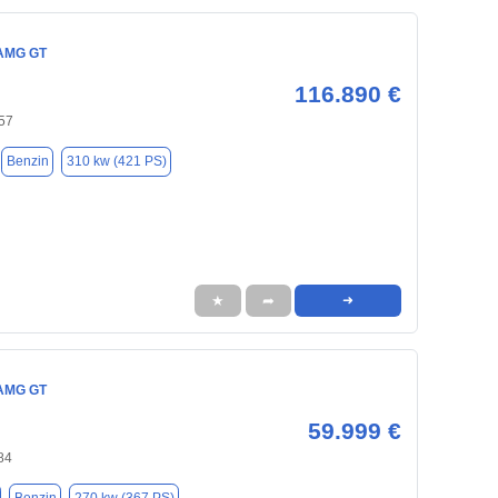
AMG GT
116.890 €
57
Benzin
310 kw (421 PS)
★
➦
➜
AMG GT
59.999 €
84