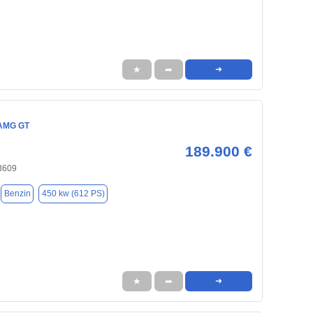
★
➦
➜
AMG GT
189.900 €
33609
Benzin
450 kw (612 PS)
★
➦
➜