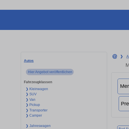
❯
A
Autos
M
Hier Angebot veröffentlichen
Fahrzeugklassen
❯ Kleinwagen
❯ SUV
❯ Van
❯ Pickup
❯ Transporter
❯ Camper
❯ Jahreswagen