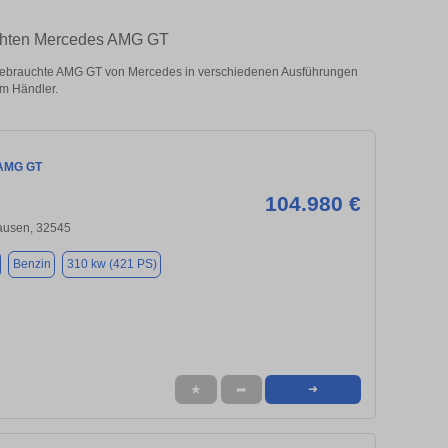
uchten Mercedes AMG GT
ebrauchte AMG GT von Mercedes in verschiedenen Ausführungen
om Händler.
AMG GT
104.980 €
usen, 32545
Benzin
310 kw (421 PS)
★
➦
➜