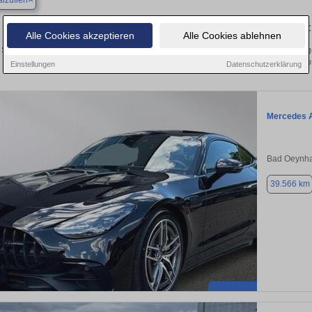
lzuflen
Finden Sie in Bad Salzuflen Ihren gebra
Alle Cookies akzeptieren
Alle Cookies ablehnen
Sie in Bad Salzuflen einen Mercedes AMG GT Gebrauchtwagen? Entdecken Sie g
und Preisklassen von privat und v
Einstellungen
Datenschutzerklärung
Mercedes 
Bad Oeynha
39.566 km