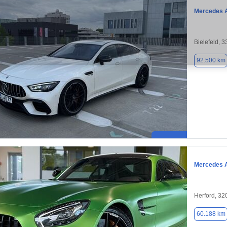
Mercedes 
Bielefeld, 
92.500 km
Mercedes 
Herford, 32
60.188 km