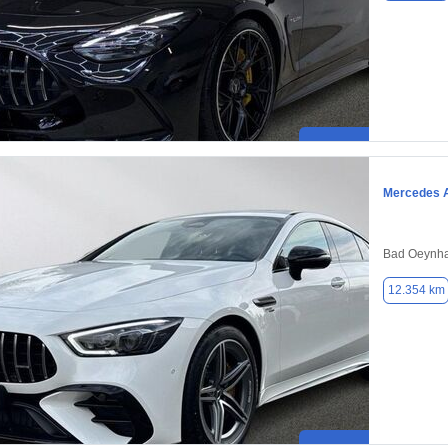
Mercedes 
Bad Oeynha
12.354 km