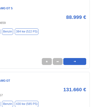
AMG GT S
88.999 €
33659
Benzin
384 kw (522 PS)
★
➦
➜
AMG GT
131.660 €
57
Benzin
430 kw (585 PS)