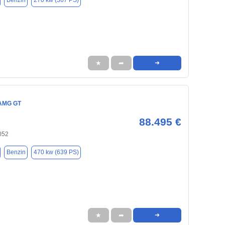
Benzin
270 kw (367 PS)
★
➦
➜
AMG GT
88.495 €
052
Benzin
470 kw (639 PS)
★
➦
➜