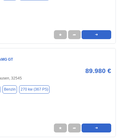
★
➦
➜
AMG GT
89.980 €
usen, 32545
Benzin
270 kw (367 PS)
★
➦
➜