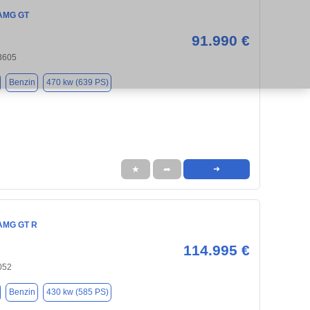
AMG GT
91.990 €
33605
Benzin
470 kw (639 PS)
★
➦
➜
AMG GT R
114.995 €
052
Benzin
430 kw (585 PS)