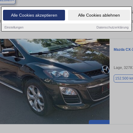
lzuflen
Finden Sie in Bad Salzuflen Ihren ge
Alle Cookies akzeptieren
Alle Cookies ablehnen
hen Sie in Bad Salzuflen einen Mazda CX-7 Gebrauchtwagen? Entdecken Sie geb
Preisklassen von privat und vom
Einstellungen
Datenschutzerklärung
Mazda CX-
Lage, 3278
152.500 k