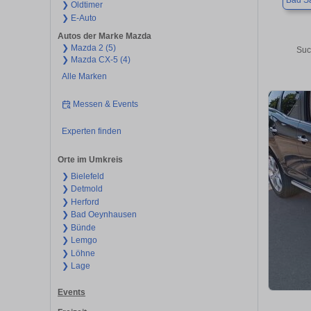
Bad Sa
❯ Oldtimer
❯ E-Auto
Autos der Marke Mazda
❯ Mazda 2 (5)
Suc
❯ Mazda CX-5 (4)
Alle Marken
Messen & Events
Experten finden
Orte im Umkreis
❯ Bielefeld
❯ Detmold
❯ Herford
❯ Bad Oeynhausen
❯ Bünde
❯ Lemgo
❯ Löhne
❯ Lage
Events