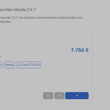
brauchten Mazda CX-7
rauchte CX-7 von Mazda in verschiedenen Ausführungen und
 Händler.
7
7.750 €
1
m
Diesel
127 kw (173 PS)
★
➦
➜