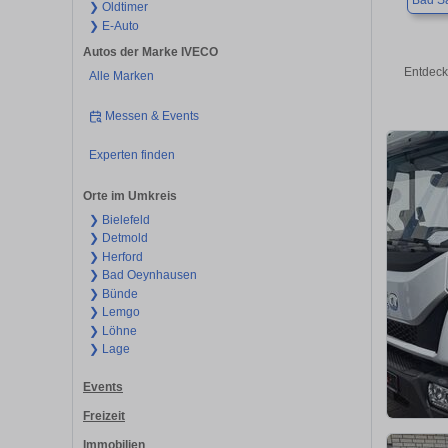
Bad Sa
❯ Oldtimer
❯ E-Auto
Autos der Marke IVECO
Entdeck
Alle Marken
Messen & Events
Experten finden
Orte im Umkreis
❯ Bielefeld
❯ Detmold
❯ Herford
❯ Bad Oeynhausen
❯ Bünde
❯ Lemgo
❯ Löhne
❯ Lage
Events
Freizeit
Immobilien