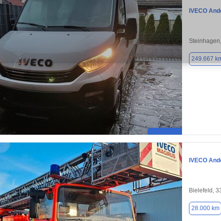
IVECO And
Steinhagen
249.667 k
IVECO And
Bielefeld, 
28.000 km