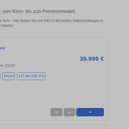
 – vom Klein- bis zum Premiummodell
m SUV – hier finden Sie von IVECO die besten Gebrauchtwagen in
 Händler.
ere
39.999 €
en, 32107
Diesel
137 kw (186 PS)
★
➦
➜