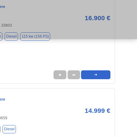
ere
16.900 €
, 33803
m
Diesel
115 kw (156 PS)
★
➦
➜
ere
14.999 €
33659
Diesel