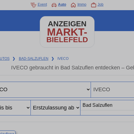
Event
Auto
Immo
Job
ANZEIGEN
MARKT-
BIELEFELD
UTOS
❯
BAD-SALZUFLEN
❯
IVECO
IVECO gebraucht in Bad Salzuflen entdecken – Ge
×