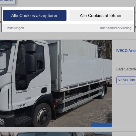
lzuflen
Finden Sie in Bad Salzuflen Ihren gebrauchten IVECO
Alle Cookies akzeptieren
Alle Cookies ablehnen
en Sie in Bad Salzuflen gebrauchte IVECO Fahrzeuge. Von Kleinwagen bis hin zu
Bad Salzuflen von privat und vom
Einstellungen
Datenschutzerklärung
IVECO And
Bad Salzufl
57.500 km