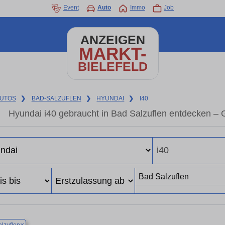
Event
Auto
Immo
Job
ANZEIGEN
MARKT-
BIELEFELD
UTOS
❯
BAD-SALZUFLEN
❯
HYUNDAI
❯
I40
Hyundai i40 gebraucht in Bad Salzuflen entdecken –
×