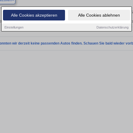
lzuflen
Finden Sie in Bad Salzuflen Ihren geb
Alle Cookies akzeptieren
Alle Cookies ablehnen
hen Sie in Bad Salzuflen einen Hyundai i40 Gebrauchtwagen? Entdecken Sie geb
Preisklassen von privat und vom
Einstellungen
Datenschutzerklärung
onnten wir derzeit keine passenden Autos finden. Schauen Sie bald wieder vorb