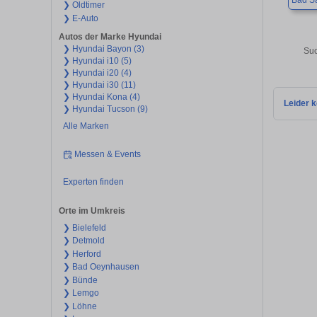
Bad Sa
❯ Oldtimer
❯ E-Auto
Autos der Marke Hyundai
❯ Hyundai Bayon (3)
Suc
❯ Hyundai i10 (5)
❯ Hyundai i20 (4)
❯ Hyundai i30 (11)
❯ Hyundai Kona (4)
Leider k
❯ Hyundai Tucson (9)
Alle Marken
Messen & Events
Experten finden
Orte im Umkreis
❯ Bielefeld
❯ Detmold
❯ Herford
❯ Bad Oeynhausen
❯ Bünde
❯ Lemgo
❯ Löhne