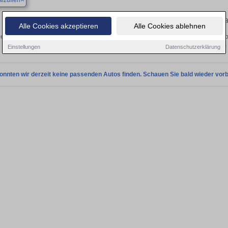
lzuflen
Finden Sie in Bad Salzuflen Ihren geb
Alle Cookies akzeptieren
Alle Cookies ablehnen
en Sie in Bad Salzuflen einen Hyundai Getz Gebrauchtwagen? Entdecken Sie geb
Preisklassen von privat und vom
Einstellungen
Datenschutzerklärung
onnten wir derzeit keine passenden Autos finden. Schauen Sie bald wieder vorb