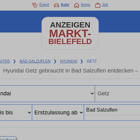
Event
Auto
Immo
Job
ANZEIGEN
MARKT-
BIELEFELD
UTOS
❯
BAD-SALZUFLEN
❯
HYUNDAI
❯
GETZ
Hyundai Getz gebraucht in Bad Salzuflen entdecken –
×