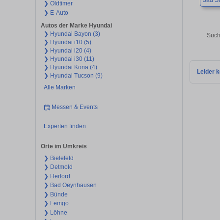
Bad Sa
❯ Oldtimer
❯ E-Auto
Autos der Marke Hyundai
❯ Hyundai Bayon (3)
Such
❯ Hyundai i10 (5)
❯ Hyundai i20 (4)
❯ Hyundai i30 (11)
❯ Hyundai Kona (4)
Leider k
❯ Hyundai Tucson (9)
Alle Marken
Messen & Events
Experten finden
Orte im Umkreis
❯ Bielefeld
❯ Detmold
❯ Herford
❯ Bad Oeynhausen
❯ Bünde
❯ Lemgo
❯ Löhne